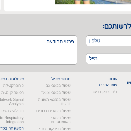
לרשותכם:
אודות
תחומי טיפול
טכנולוגיות הטיפ
צוות המרכז
טיפול בכאבי גב
כירופרקטיקה
ד"ר יצחק דרימר
טיפול בכאבי צוואר
רפואה קוונטית
טיפול בנפגעי תאונות
Network Spinal
דרכים
Analysis
טיפול בכאבים כרוניים
נוירולוגיה תפקו
טיפול בכאבי
o-Respiratory
ראש\מגרנות
Integration
המשפחה במרכ
טיפול בפריקות כתף