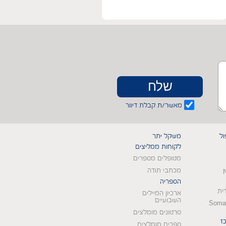
מאשר/ת קבלת דיוור
ול
משקל יתר
לקוחות ממליצים
מטופלים מספרים
מכתבי תודה
הספריה
דית
ארכיון המיילים
השבועיים
Somat
סרטונים מומלצים
ז
ספרים מומלצים